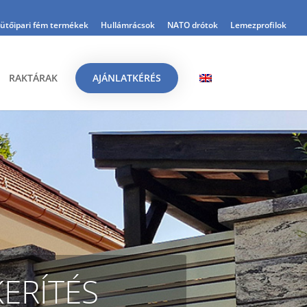
ütőipari fém termékek
Hullámrácsok
NATO drótok
Lemezprofilok
RAKTÁRAK
AJÁNLATKÉRÉS
ERÍTÉS