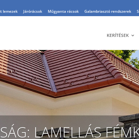
t lemezek
Járórácsok
Műgyanta rácsok
Galambriasztó rendszerek
S
KERÍTÉSEK
SÁG: LAMELLÁS FÉMK