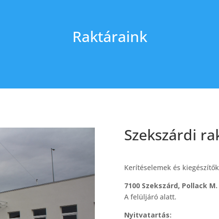
Raktáraink
Szekszárdi ra
Kerítéselemek és kiegészítők 
7100 Szekszárd, Pollack M. 
A felüljáró alatt.
Nyitvatartás: