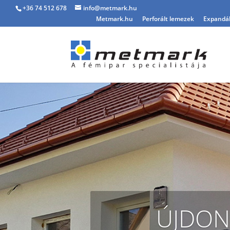
+36 74 512 678
info@metmark.hu
Metmark.hu
Perforált lemezek
Expandál
ÚJDON