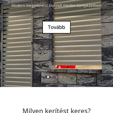
Modern megjelenést biztosít minden környezetben!
Tovább
Milyen kerítést keres?